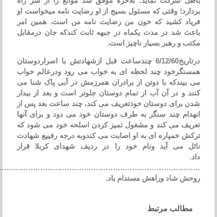
 شرکت نماید؛ بلاخره موفق شد موانع را از سر راه
رد؛ وقتی که مسئول بسیج از او رضایت نامه میخواست او
د کشید که خون من رضایت نامه من است. همین امر
 شد در مدت یکماه در جبهه ثابت کندکه جان درمقابل
 و رهبر بسیار ناچیز است.
درتاریخ6/12/60 چندساعت قبل ازشهادتش با اصراردوستان
گرخود چند لحظه ای به خواب می رود ودرعالم خواب
یندکه با دوتن از برادران همرزمش در آبی پاک شنا می
 و در آن آب از تمام دوستان جلوتر است و بعد از بیدار
برای دوستان خودتعریف می کند، چند ساعت بعد پس از
ام چند سنگر به طرف دوستان خود می دود و برای آنها
ف می کند و مشغول تمیز کردن اسلحه خود می شود که
 خمپاره ای به او اصابت می کندوبه درجه رفییع شهادت
 می آید ونام خود را در ردیف شهدای کربلا قرار
اد.
…………………………………………………………………………………
 شاد وراهش مستدام باد.
الب مرتبط