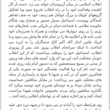
اب اسلامی در میان آرزومندان جوانه می زد، دست از کار
ه وفعالیت خود را در راه انقلاب شروع نمود وبا تشکیل
های کوچک و بزرگ جوانان هم ردیف خود به صف تضاهر
گان پیوست. اسماعیل بسیار جسور و شجاع بود، هنگام
ت نظامی با شجاعت تمام در تاریکی شب شعارهای ضد
 را بر روی دیوارها می نوشت و همراه با همرزمان خود
امه ها و اعلامیه ها را در تمام خانه ها پخش می نمود و با
د طنین انداز الله اکبر کاخ ستمگران را به لرزه می
خت. تا اینکه سرانجام انقلاب پیروز شد. پس از پیروزی
اب، اسماعیل خود را موظف میدانست که از این انقلاب
ار حفاظت کند، این بود که وارد کمیته های محل شد و پس
دتی در بسیج مستضعفین که به دستور امام پایه ریزی شده
ثبت نام کرد وبا فعالیت چشمگیر خود به صورت یکی از
ترین عضو آن در آمد و شبها تا صبح به پاسداری از محله
مختلف شهر می پرداخت؛ در مقابل منافقین حساسیت
ی نشان میداد و به دوستان همرزم خود توصیه میکرد که
رید منافقین برای مردم بخصوص خانواده شهدا مزاحمت
 کنند و نیز اجازه ندهید که در نهادهای انقلابی رخنه کنند…
رلحظه خود را آماده تر می نمود تا درجبهه نبرد حق علیه