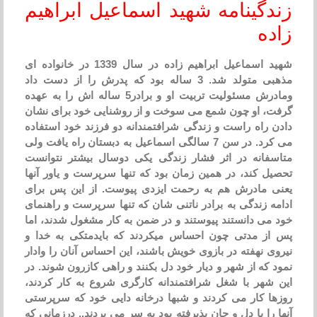
دگینامه شهید اسماعیل ابراهیم
ه
شهید اسماعیل ابراهیم زاده در سال 1339 در خانواده ای
مذهبی متولد شد. 3 ساله بود که پدرش را از دست داد
ومادرش مسئولیت تربیت او و برادر5 ساله اش را به عهده
، او چون شمع می سوخت و از روشنایی خود برای نشان
 راه راست و زندگی شرافتمندانه دو فرزند خود استفاده
می کرد. در سن 7 سالگی اسماعیل به دبستان راه یافت ولی
فانه در اثر فشار زندگی یکی دوسال بیشتر نتوانست
ل کند، در همین زمان بود که تنها سرپرست و یاور آنها
 مادرش هم به رحمت ایزدی پیوست. از این پس برای
ه زندگی به برادر ناتنی شان که تنها سرپرست و راهنمای
می دانستند پیوستند و در ضمن به کار مشغول شدند، اما
ز مدتی چون احساس میکردند که بایدمتکی به خدا و
ی نهفته در بازوی خویش باشند، این احساس آنان را وادار
 که از شهر و دیار خود دل بکنند و راهی کازرون شوند. در
شهر با شغل شرافتمندانه کارگری شروع به کار کردند،
ا کار می کردند و شبها درخانه دایی خود که سرپرستی
 را با دل و جان پذیرفته بود به سر می بردند.. درزمانی که