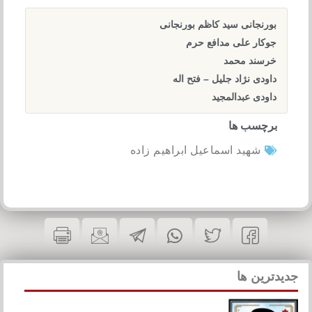
رنجانی سید کاظم بورنجانی
کار علی مدافع حرم
سند محمد
ودی نژاد جلیل – فتح اله
ودی عبدالمجید
چسب ها
شهید اسماعیل ابراهیم زاده
رین ها