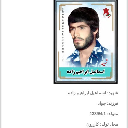
: اسماعیل ابراهیم زاده
د: جواد
1339/4
تولد: کازرون