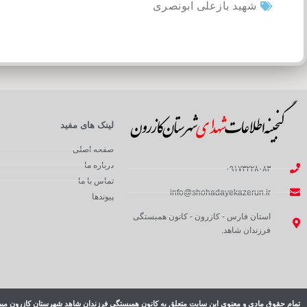
شهید بازعلی ابونصری
لینک های مفید
صفحه اصلی
درباره ما
۰۹۱۷۳۲۲۸۰۸۳
تماس با ما
info@shohadayekazerun.ir
پیوندها
استان فارس - کازرون - کانون همبستگی
فرزندان شاهد.
تمام حقوق مادی و معنوی این سایت متعلق به کانون همبستگی فرزندان شاهد شهرستان کازرون میب