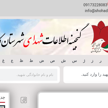
09173228083
info@shohada
ر
ز
ژ
س
ش
ص
ض
ط
ظ
ع
غ
 را وارد کنید.
جدی