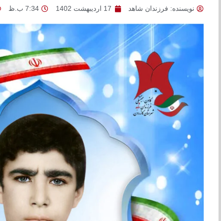
نویسنده:
فرزندان شاهد
17 اردیبهشت 1402
7:34 ب.ظ