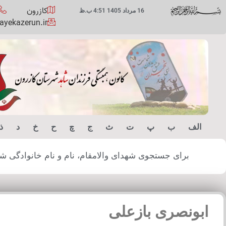
کازرون
16 مرداد 1405 4:51 ب.ظ
yekazerun.ir
الف
ب
پ
ت
ث
ج
چ
ح
خ
د
ذ
برای جستجوی شهدای والامقام، نام و نام خانوادگی شهید
ابونصری بازعلی