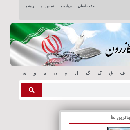
صفحه اصلی
درباره ما
تماس باما
پیوندها
ف
ق
ک
گ
ل
م
ن
ه
و
ی
دترین ها