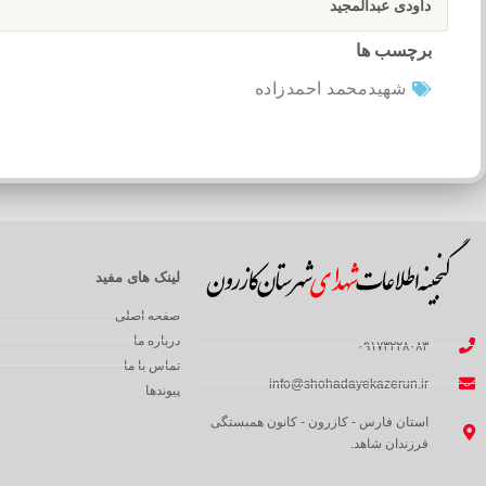
داودی عبدالمجید
برچسب ها
شهیدمحمد احمدزاده
لینک های مفید
صفحه اصلی
درباره ما
۰۹۱۷۳۲۲۸۰۸۳
تماس با ما
info@shohadayekazerun.ir
پیوندها
استان فارس - کازرون - کانون همبستگی
فرزندان شاهد.