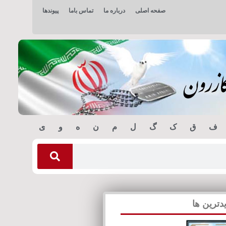
صفحه اصلی
درباره ما
تماس باما
پیوندها
ف
ق
ک
گ
ل
م
ن
ه
و
ی
دترین ها