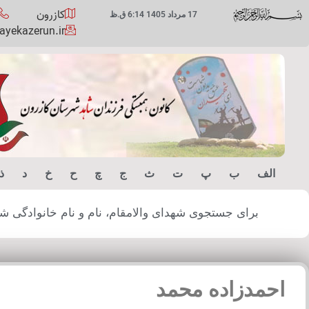
کازرون
17 مرداد 1405 6:14 ق.ظ
yekazerun.ir
الف
ب
پ
ت
ث
ج
چ
ح
خ
د
ذ
برای جستجوی شهدای والامقام، نام و نام خانوادگی شهید
احمدزاده محمد