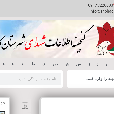
09173228083
info@shohada
ر
ز
ژ
س
ش
ص
ض
ط
ظ
ع
غ
 را وارد کنید.
جدی