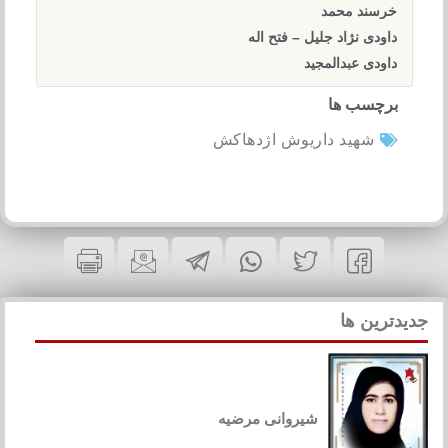
خرسند محمد
داودی نژاد جلیل – فتح اله
داودی عبدالمجید
برچسب ها
شهید داریوش اژدهاکش
جدیدترین ها
شیروانی مرضیه