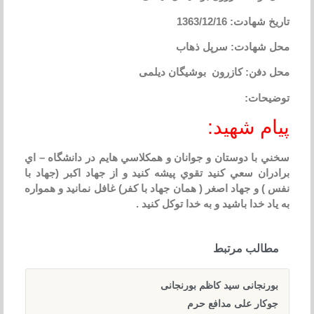
تاریخ شهادت: 1363/12/16
محل شهادت: سرپل ذهاب
محل دفن: کازرون بوشیگان دیلمی
توضیحات:
پیام شهید:
سخني با دوستان و جوانان و همکلاسي هايم در دانشگاه – اي
برادران سعي کنيد تقوي پيشه کنيد و از جهاد اکبر (جهاد با
نفس ) و جهاد اصغر ( همان جهاد با کفر) غافل نمانيد و همواره
به ياد خدا باشيد و به خدا توکل کنيد .
مطالب مرتبط
بورنجانی سید کاظم بورنجانی
جوکار علی مدافع حرم