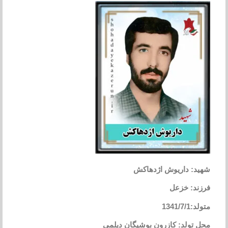
شهید: داریوش اژدهاکش
فرزند: خزعل
متولد:1341/7/1
محل تولد: کازرون بوشیگان دیلمی