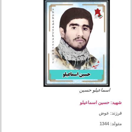
اسماعیلو حسین
شهید: حسین اسماعیلو
فرزند: عوض
متولد: 1344