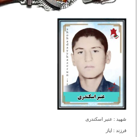
شهید : عنبر اسکندری
فرزند : ایاز