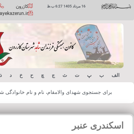
کازرون
16 مرداد 1405 6:27 ب.ظ
yekazerun.ir
الف
ب
پ
ت
ث
ج
چ
ح
خ
د
ذ
برای جستجوی شهدای والامقام، نام و نام خانوادگی شهید
اسکندری عنبر