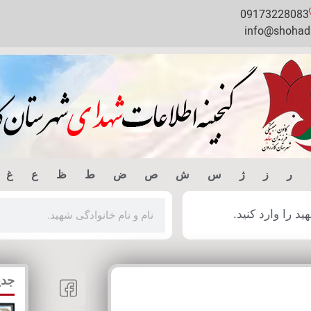
09173228083
info@shohada
ر
ز
ژ
س
ش
ص
ض
ط
ظ
ع
غ
 را وارد کنید.
جدی