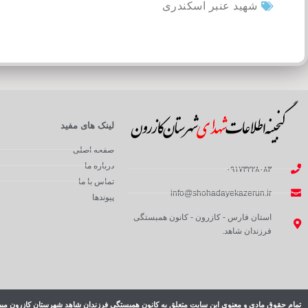
شهید عنبر اسکندری
لینک های مفید
صفحه اصلی
درباره ما
۰۹۱۷۳۲۲۸۰۸۳
تماس با ما
info@shohadayekazerun.ir
پیوندها
استان فارس - کازرون - کانون همبستگی
فرزندان شاهد.
تمام حقوق مادی و معنوی این سایت متعلق به کانون همبستگی فرزندان شاهد شهرستان کازرون میب