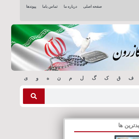
صفحه اصلی
درباره ما
تماس باما
پیوندها
ف
ق
ک
گ
ل
م
ن
ه
و
ی
دترین ها