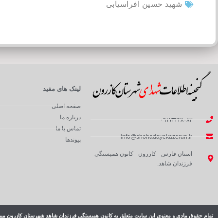
شهید حسین افراسیابی
لینک های مفید
صفحه اصلی
درباره ما
۰۹۱۷۳۲۲۸۰۸۳
تماس با ما
info@shohadayekazerun.ir
پیوندها
استان فارس - کازرون - کانون همبستگی
فرزندان شاهد.
تمام حقوق مادی و معنوی این سایت متعلق به کانون همبستگی فرزندان شاهد شهرستان کازرون میب