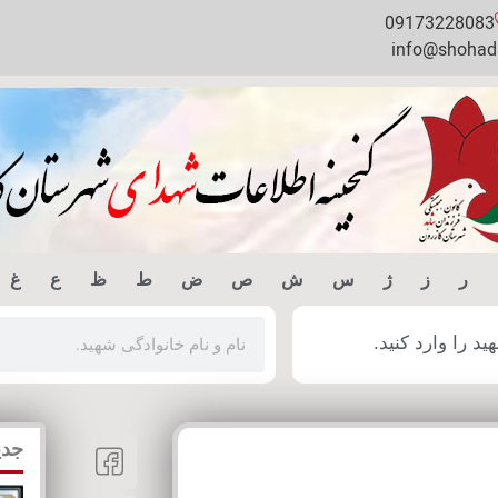
09173228083
info@shohada
ر
ز
ژ
س
ش
ص
ض
ط
ظ
ع
غ
 را وارد کنید.
جدی