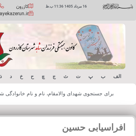
کازرون
16 مرداد 1405 11:36 ب.ظ
yekazerun.ir
الف
ب
پ
ت
ث
ج
چ
ح
خ
د
ذ
برای جستجوی شهدای والامقام، نام و نام خانوادگی شهید
افراسیابی حسین