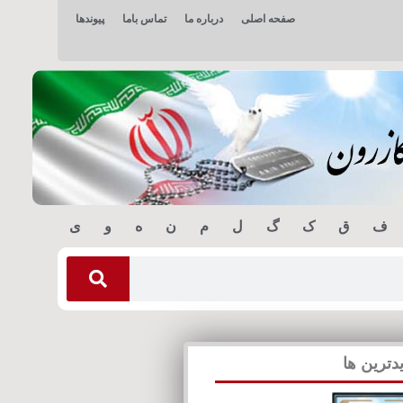
صفحه اصلی
درباره ما
تماس باما
پیوندها
ف
ق
ک
گ
ل
م
ن
ه
و
ی
دترین ها