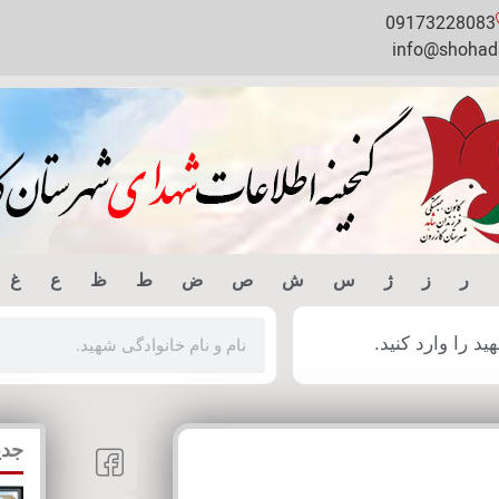
09173228083
info@shohada
ر
ز
ژ
س
ش
ص
ض
ط
ظ
ع
غ
 را وارد کنید.
جدی