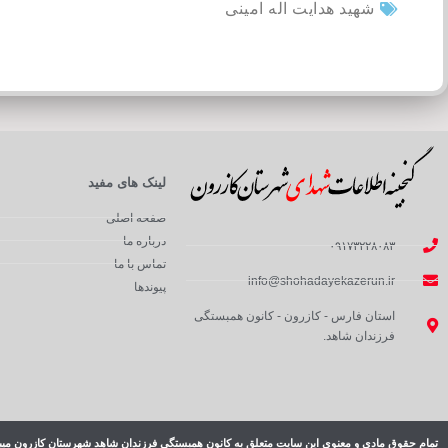
شهید هدایت اله امینی
لینک های مفید
صفحه اصلی
درباره ما
۰۹۱۷۳۲۲۸۰۸۳
تماس با ما
info@shohadayekazerun.ir
پیوندها
استان فارس - کازرون - کانون همبستگی
فرزندان شاهد.
تمام حقوق مادی و معنوی این سایت متعلق به کانون همبستگی فرزندان شاهد شهرستان کازرون میب