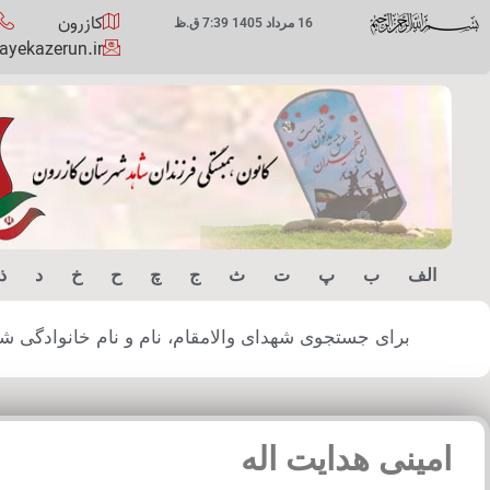
کازرون
16 مرداد 1405 7:39 ق.ظ
yekazerun.ir
الف
ب
پ
ت
ث
ج
چ
ح
خ
د
ذ
برای جستجوی شهدای والامقام، نام و نام خانوادگی شهید
امینی هدایت اله