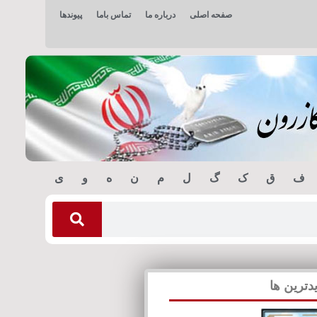
صفحه اصلی
درباره ما
تماس باما
پیوندها
ف
ق
ک
گ
ل
م
ن
ه
و
ی
دترین ها