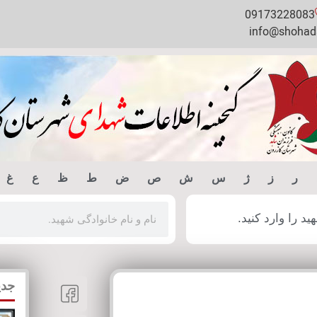
09173228083
info@shohada
ر
ز
ژ
س
ش
ص
ض
ط
ظ
ع
غ
 را وارد کنید.
جدی