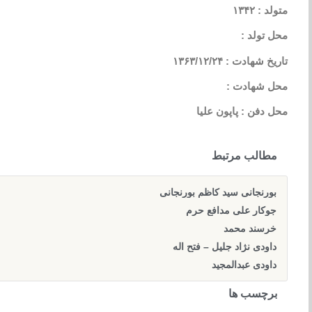
متولد : ۱۳۴۲
محل تولد :
تاریخ شهادت : ۱۳۶۳/۱۲/۲۴
محل شهادت :
محل دفن : پاپون علیا
مطالب مرتبط
بورنجانی سید کاظم بورنجانی
جوکار علی مدافع حرم
خرسند محمد
داودی نژاد جلیل – فتح اله
داودی عبدالمجید
برچسب ها