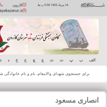
کازرون
16 مرداد 1405 5:58 ب.ظ
yekazerun.ir
الف
ب
پ
ت
ث
ج
چ
ح
خ
د
ذ
برای جستجوی شهدای والامقام، نام و نام خانوادگی شهید
انصاری مسعود