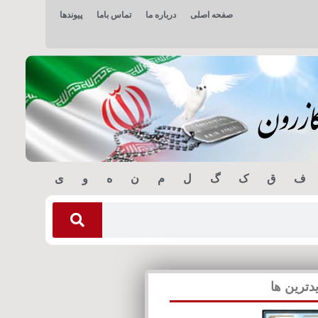
صفحه اصلی
درباره ما
تماس باما
پیوندها
ف
ق
ک
گ
ل
م
ن
ه
و
ی
دترین ها