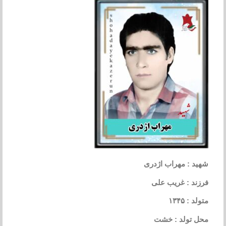
شهید : مهراب اژدری
فرزند : غریب علی
متولد : ۱۳۴۵
محل تولد : خشت