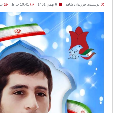
نویسنده:
فرزندان شاهد
6 بهمن 1401
10:41 ب.ظ
بد