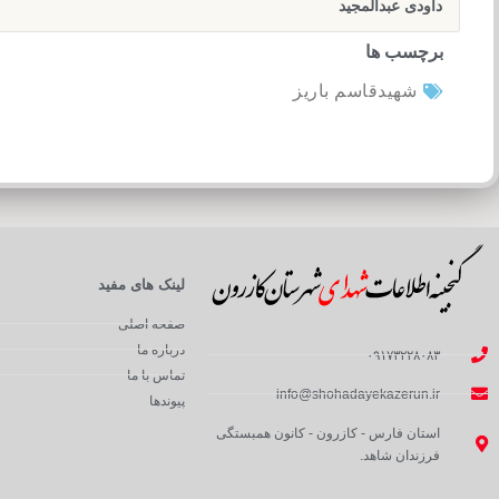
داودی عبدالمجید
برچسب ها
شهیدقاسم باریز
لینک های مفید
صفحه اصلی
درباره ما
۰۹۱۷۳۲۲۸۰۸۳
تماس با ما
info@shohadayekazerun.ir
پیوندها
استان فارس - کازرون - کانون همبستگی
فرزندان شاهد.