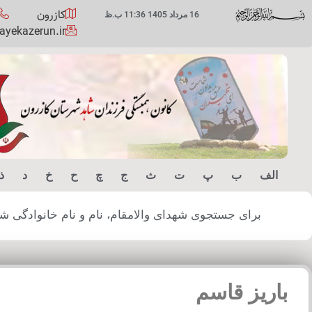
کازرون
16 مرداد 1405 11:36 ب.ظ
yekazerun.ir
الف
ب
پ
ت
ث
ج
چ
ح
خ
د
ذ
برای جستجوی شهدای والامقام، نام و نام خانوادگی شهید
باریز قاسم