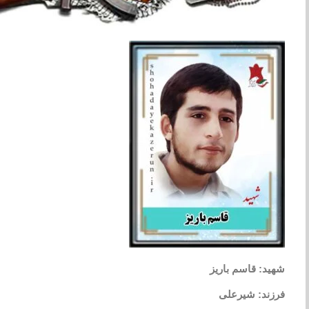
شهید: قاسم باریز
فرزند: شیرعلی