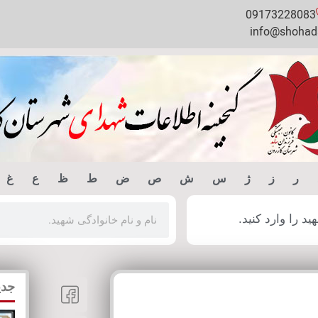
09173228083
info@shohada
ر
ز
ژ
س
ش
ص
ض
ط
ظ
ع
غ
 را وارد کنید.
جدی