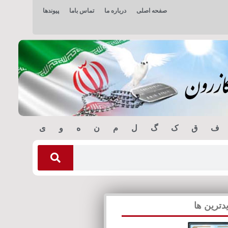
صفحه اصلی
درباره ما
تماس باما
پیوندها
ف
ق
ک
گ
ل
م
ن
ه
و
ی
دترین ها