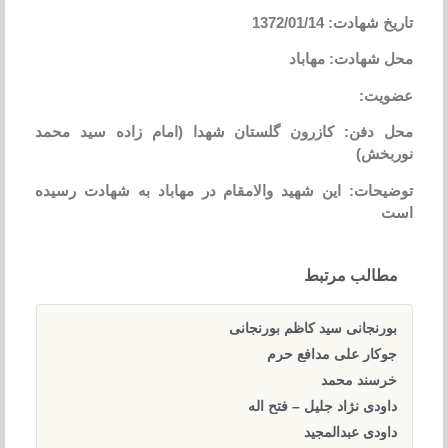
تاریخ شهادت: 1372/01/14
محل شهادت: مهاباد
عضویت:
محل دفن: کازرون گلستان شهدا (امام زاده سید محمد
نوربخش)
توضیحات: این شهید والامقام در مهاباد به شهادت رسیده
است
مطالب مرتبط
بورنجانی سید کاظم بورنجانی
جوکار علی مدافع حرم
خرسند محمد
داودی نژاد جلیل – فتح اله
داودی عبدالمجید