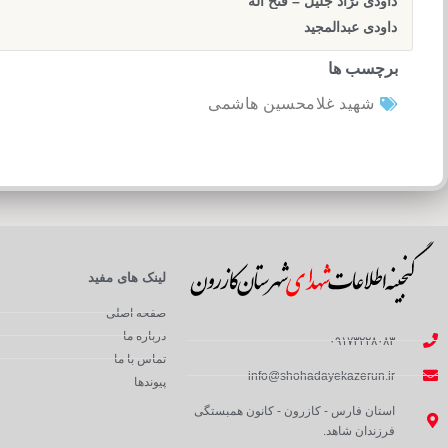
داودی نژاد جلیل – فتح اله
داودی عبدالمجید
برچسب ها
شهید غلامحسین هاشمی
لینک های مفید
صفحه اصلی
درباره ما
۰۹۱۷۳۲۲۸۰۸۳
تماس با ما
info@shohadayekazerun.ir
پیوندها
استان فارس - کازرون - کانون همبستگی
فرزندان شاهد.