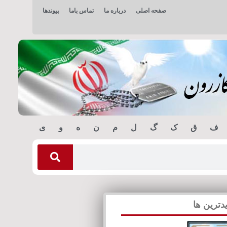
صفحه اصلی
درباره ما
تماس باما
پیوندها
ف
ق
ک
گ
ل
م
ن
ه
و
ی
دترین ها