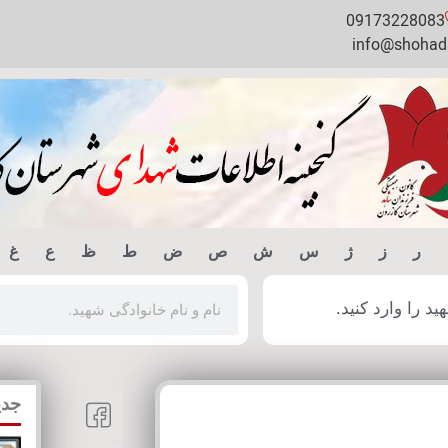
09173228083
info@shohada
ر
ز
ژ
س
ش
ص
ض
ط
ظ
ع
غ
 را وارد کنید.
جدی