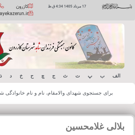
کازرون
17 مرداد 1405 4:34 ق.ظ
yekazerun.ir
الف
ب
پ
ت
ث
ج
چ
ح
خ
د
ذ
برای جستجوی شهدای والامقام، نام و نام خانوادگی شهید
بلالی غلامحسین