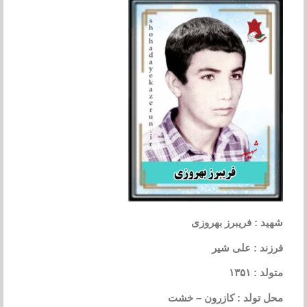
شهید : فریبرز بهروزی
فرزند : علی شیر
متولد : ۱۳۵۱
محل تولد : کازرون – خشت