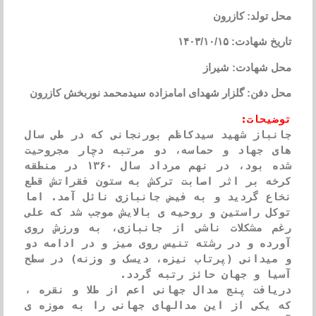
محل تولد: کازرون
تاریخ شهادت: ۱۴۰۳/۱۰/۱۵
محل شهادت: شیراز
محل دفن: گلزار شهدای امامزاده سیدمحمد نوربخش کازرون
توضیحات:
جانباز شهید سیدکاظم بورنجانی که در طی سال 
های جهاد و حماسه، دو مرتبه دچار مجروحیت 
شده بود، در نهم مرداد سال ۱۳۶۰ در منطقه 
کرخه بر اثر اصابت ترکش به ستون فقراتش قطع 
نخاع گردید و به فیض جانبازی نائل آمد. اما 
توکل راستین و روحیه ی بالایش موجب شد که علی 
رغم مشکلات ناشی از جانبازی، به ورزش روی 
آورده و در رشته تنیس روی میز و در ادامه دو 
و میدانی (پرتاب نیزه، دیسک و وزنه) در سطح 
دریافت پنج مدال جهانی اعم از طلا و نقره ، 
که یکی از این مدالهای جهانی را به موزه ی 