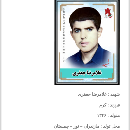
شهید : غلامرضا جعفری
فرزند : کرم
متولد : ۱۳۴۶
محل تولد : مازندران – نور – چمستان