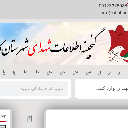
09173228083
info@shohada
ر
ز
ژ
س
ش
ص
ض
ط
ظ
ع
غ
 را وارد کنید.
جدی