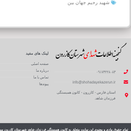
شهید رحیم جهان بین
لینک های مفید
صفحه اصلی
درباره ما
۰۹۱۷۳۲۲۸۰۸۳
تماس با ما
info@shohadayekazerun.ir
پیوندها
استان فارس - کازرون - کانون همبستگی
فرزندان شاهد.
تمام حقوق مادی و معنوی این سایت متعلق به کانون همبستگی فرزندان شاهد شهرستان کازرون میب