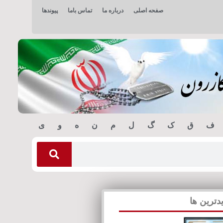
صفحه اصلی
درباره ما
تماس باما
پیوندها
ف
ق
ک
گ
ل
م
ن
ه
و
ی
دترین ها