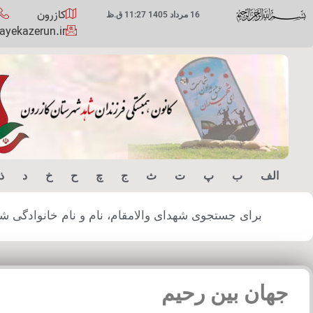
کازرون
16 مرداد 1405 11:27 ق.ظ
yekazerun.ir
الف
ب
پ
ت
ث
ج
چ
ح
خ
د
ذ
برای جستجوی شهدای والامقام، نام و نام خانوادگی شهید
جهان بین رحیم