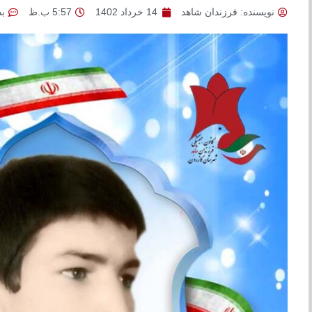
نویسنده:
فرزندان شاهد
14 خرداد 1402
5:57 ب.ظ
ب