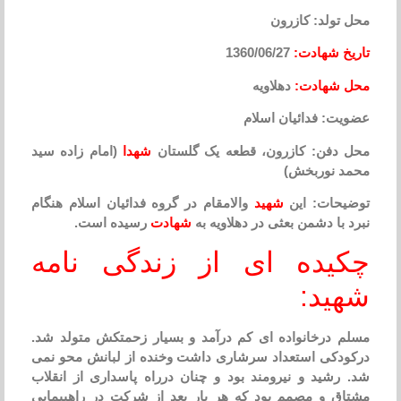
محل تولد: کازرون
تاریخ شهادت:
1360/06/27
محل شهادت:
دهلاویه
عضویت: فدائیان اسلام
محل دفن: کازرون، قطعه یک گلستان
شهدا
(امام زاده سید
محمد نوربخش)
توضیحات: این
شهید
والامقام در گروه فدائیان اسلام هنگام
نبرد با دشمن بعثی در دهلاویه به
شهادت
رسیده است.
چکیده ای از زندگی نامه
شهید:
مسلم درخانواده ای کم درآمد و بسیار زحمتکش متولد شد.
درکودکی استعداد سرشاری داشت وخنده از لبانش محو نمی
شد. رشید و نیرومند بود و چنان درراه پاسداری از انقلاب
مشتاق و مصمم بود که هر بار بعد از شرکت در راهپیمایی