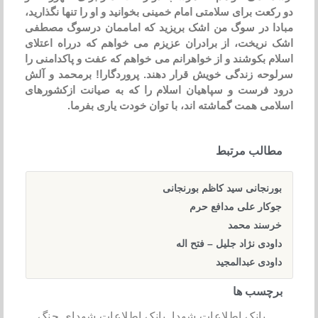
دو رکعت برای سلامتی امام خمینی بخوانید و او را تنها نگذارید،
مبادا در سوگ من اشک بریزید که اماممان درسوگ مصطفی
اشک نریخت، از برادران عزیزم می خواهم که درراه اعتلای
اسلام بکوشند و از خواهرانم می خواهم که عفت و پاکدامنی را
سرلوحه زندگی خویش قرار دهند. پروردگارا! برمحمد و آلش
درود فرست و سپاهیان اسلام را که به صیانت ازکشورهای
اسلامی همت گماشته اند، با توان خودت یاری بفرما.
مطالب مرتبط
بورنجانی سید کاظم بورنجانی
جوکار علی مدافع حرم
خرسند محمد
داودی نژاد جلیل – فتح اله
داودی عبدالمجید
برچسب ها
بانک اطلاعات شهدا
,
بانک اطلاعات شهدای جنگ