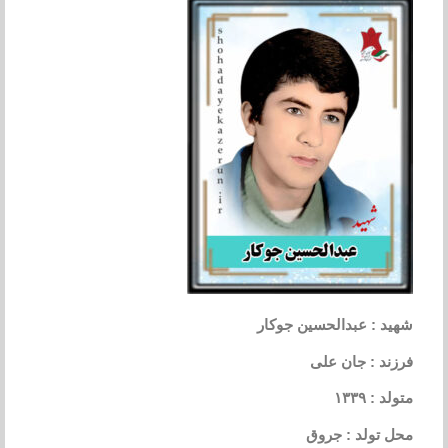
شهید : عبدالحسین جوکار
فرزند : جان علی
متولد : ۱۳۳۹
محل تولد : جروق