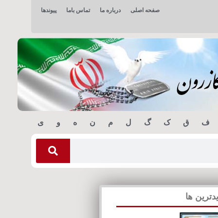
صفحه اصلی
درباره ما
تماس باما
پیوندها
ف
ق
ک
گ
ل
م
ن
ه
و
ی
دترین ها