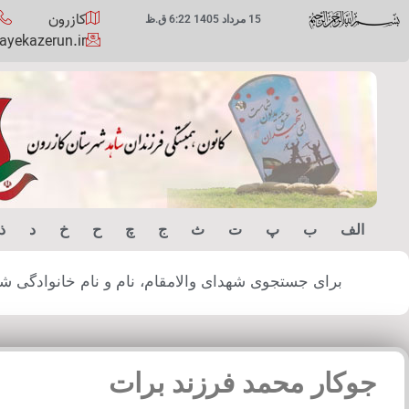
کازرون
15 مرداد 1405 6:22 ق.ظ
yekazerun.ir
الف
ب
پ
ت
ث
ج
چ
ح
خ
د
ذ
برای جستجوی شهدای والامقام، نام و نام خانوادگی شهید
جوکار محمد فرزند برات