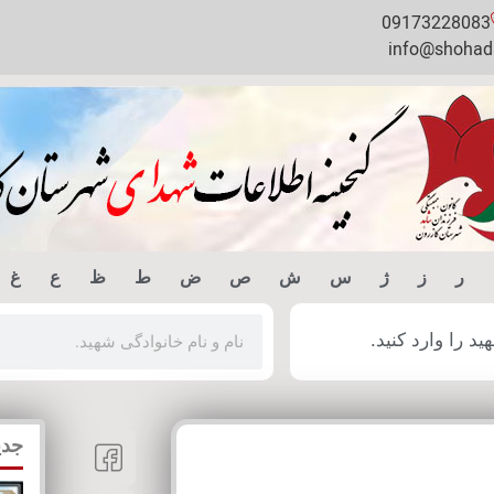
09173228083
info@shohada
ر
ز
ژ
س
ش
ص
ض
ط
ظ
ع
غ
 را وارد کنید.
جدی