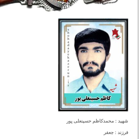
شهید : محمدکاظم حسینعلی پور
فرزند : جعفر