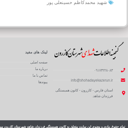
شهید محمدکاظم حسینعلی پور
لینک های مفید
صفحه اصلی
درباره ما
۰۹۱۷۳۲۲۸۰۸۳
تماس با ما
info@shohadayekazerun.ir
پیوندها
استان فارس - کازرون - کانون همبستگی
فرزندان شاهد.
تمام حقوق مادی و معنوی این سایت متعلق به کانون همبستگی فرزندان شاهد شهرستان کازرون میب