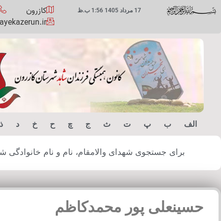
کازرون
17 مرداد 1405 1:56 ب.ظ
yekazerun.ir
الف
ب
پ
ت
ث
ج
چ
ح
خ
د
ذ
برای جستجوی شهدای والامقام، نام و نام خانوادگی شهید
حسینعلی پور محمدکاظم