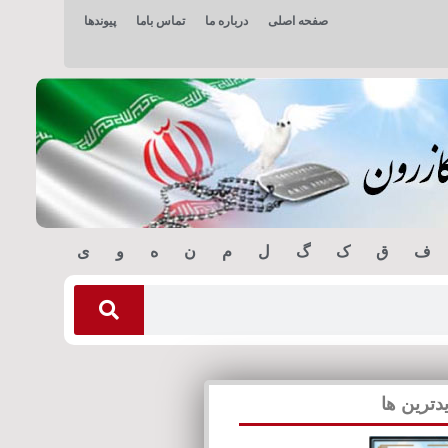
صفحه اصلی
درباره ما
تماس باما
پیوندها
ف
ق
ک
گ
ل
م
ن
ه
و
ی
دترین ها