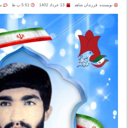
نویسنده:
فرزندان شاهد
13 خرداد 1402
5:51 ب.ظ
ب