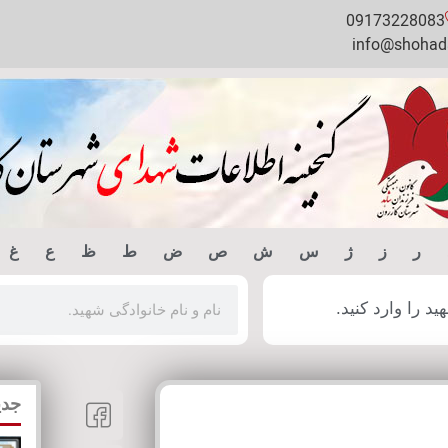
09173228083
info@shohada
ر
ز
ژ
س
ش
ص
ض
ط
ظ
ع
غ
 را وارد کنید.
جدی