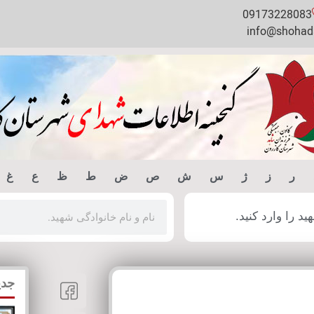
09173228083
info@shohada
ر
ز
ژ
س
ش
ص
ض
ط
ظ
ع
غ
 را وارد کنید.
جدی