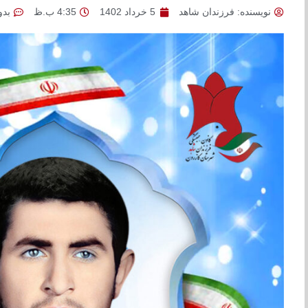
نویسنده:
فرزندان شاهد
5 خرداد 1402
4:35 ب.ظ
بدو