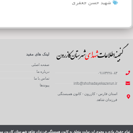
شهید حسن جعفری
لینک های مفید
صفحه اصلی
درباره ما
۰۹۱۷۳۲۲۸۰۸۳
تماس با ما
info@shohadayekazerun.ir
پیوندها
استان فارس - کازرون - کانون همبستگی
فرزندان شاهد.
تمام حقوق مادی و معنوی این سایت متعلق به کانون همبستگی فرزندان شاهد شهرستان کازرون میب