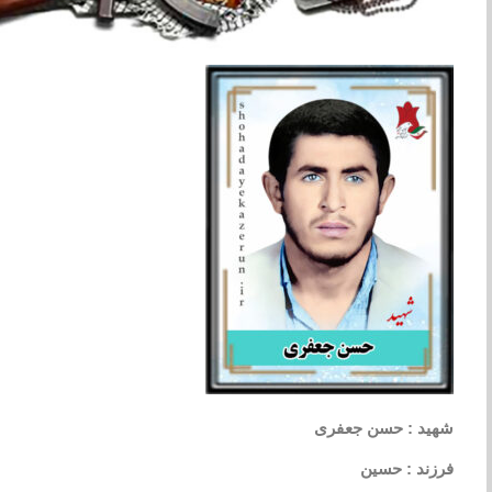
شهید : حسن جعفری
فرزند : حسین