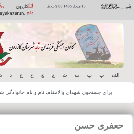
کازرون
15 مرداد 1405 2:03 ب.ظ
yekazerun.ir
الف
ب
پ
ت
ث
ج
چ
ح
خ
د
ذ
برای جستجوی شهدای والامقام، نام و نام خانوادگی شهید
حعفری حسن