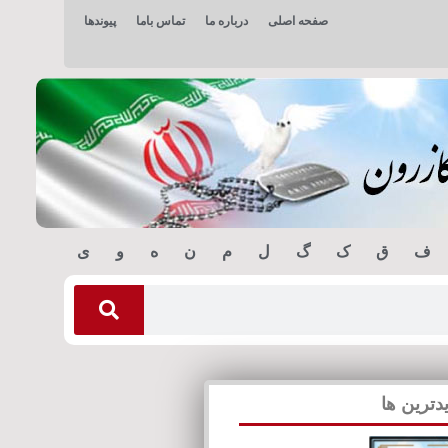
صفحه اصلی
درباره ما
تماس باما
پیوندها
ف
ق
ک
گ
ل
م
ن
ه
و
ی
دترین ها