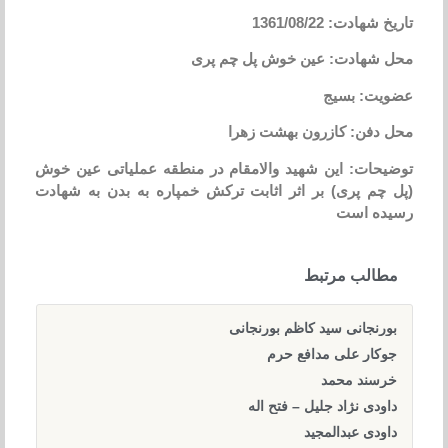
تاریخ شهادت: 1361/08/22
محل شهادت: عین خوش پل چم پری
عضویت: بسیج
محل دفن: کازرون بهشت زهرا
توضیحات: این شهید والامقام در منطقه عملیاتی عین خوش
(پل چم پری) بر اثر اثابت ترکش خمپاره به بدن به شهادت
رسیده است
مطالب مرتبط
بورنجانی سید کاظم بورنجانی
جوکار علی مدافع حرم
خرسند محمد
داودی نژاد جلیل – فتح اله
داودی عبدالمجید