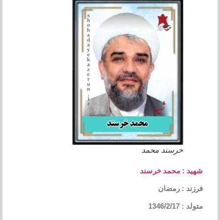
خرسند محمد
شهید : محمد خرسند
فرزند : رمضان
متولد : 1346/2/17