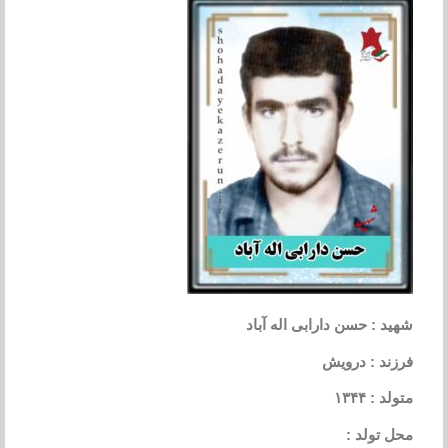
شهید : حسن دارابی اله آباد
فرزند : درویش
متولد : ۱۳۴۴
محل تولد :