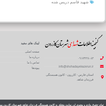
شهید قاسم دریس شنه
لینک های مفید
صفحه اصلی
درباره ما
۰۹۱۷۳۲۲۸۰۸۳
تماس با ما
info@shohadayekazerun.ir
پیوندها
استان فارس - کازرون - کانون همبستگی
فرزندان شاهد.
تمام حقوق مادی و معنوی این سایت متعلق به کانون همبستگی فرزندان شاهد شهرستان کازرون میب