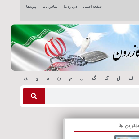
صفحه اصلی
درباره ما
تماس باما
پیوندها
ف
ق
ک
گ
ل
م
ن
ه
و
ی
دترین ها