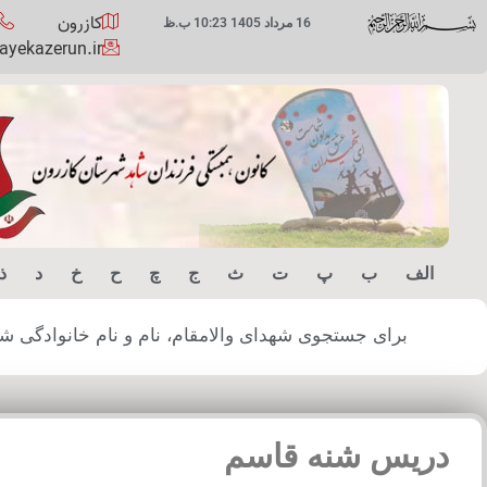
کازرون
16 مرداد 1405 10:23 ب.ظ
yekazerun.ir
الف
ب
پ
ت
ث
ج
چ
ح
خ
د
ذ
برای جستجوی شهدای والامقام، نام و نام خانوادگی شهید
دریس شنه قاسم