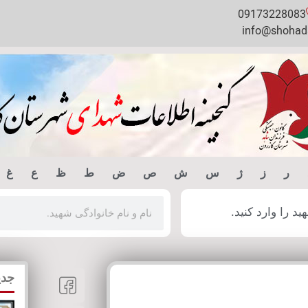
09173228083
info@shohada
ر
ز
ژ
س
ش
ص
ض
ط
ظ
ع
غ
 را وارد کنید.
جدی