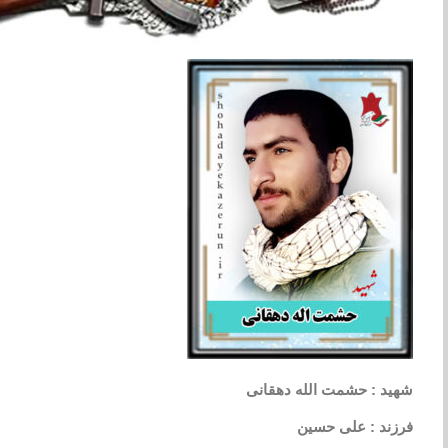
شهید : حشمت الله دهقانی
فرزند : علی حسین