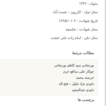
متولد : ۱۳۴۶
محل تولد : کازرون – نعمت آباد
تاریخ شهادت : ۱۳۶۵/۱۰/۰۴
محل شهادت : شلمچه
محل دفن : امام زاده علی خشت
مطالب مرتبط
بورنجانی سید کاظم بورنجانی
جوکار علی مدافع حرم
خرسند محمد
داودی نژاد جلیل – فتح اله
داودی عبدالمجید
برچسب ها