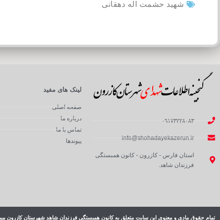
شهید حشمت اله دهقانی
لینک های مفید
صفحه اصلی
درباره ما
۰۹۱۷۳۲۲۸۰۸۳
تماس با ما
info@shohadayekazerun.ir
پیوندها
استان فارس - کازرون - کانون همبستگی
فرزندان شاهد.
تمام حقوق مادی و معنوی این سایت متعلق به کانون همبستگی فرزندان شاهد شهرستان کازرون میب