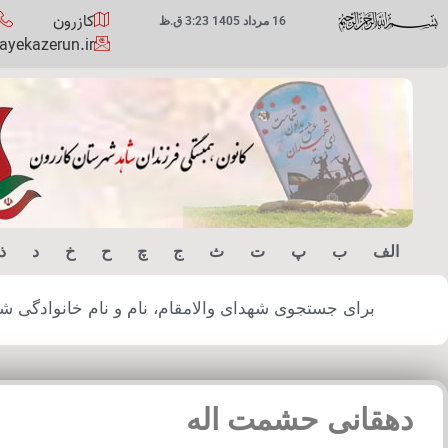
کازرون
16 مرداد 1405 3:23 ق.ظ
yekazerun.ir
الف
ب
پ
ت
ث
ج
چ
ح
خ
د
ذ
برای جستجوی شهدای والامقام، نام و نام خانوادگی شهید
دهقانی حشمت اله