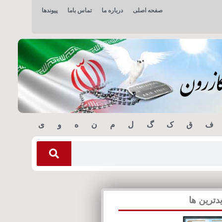
صفحه اصلی
درباره ما
تماس باما
پیوندها
ف
ق
ک
گ
ل
م
ن
ه
و
ی
دترین ها