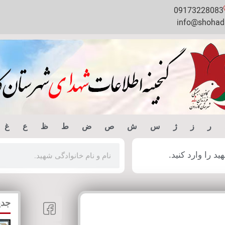
09173228083
info@shohada
ر
ز
ژ
س
ش
ص
ض
ط
ظ
ع
غ
 را وارد کنید.
جدی