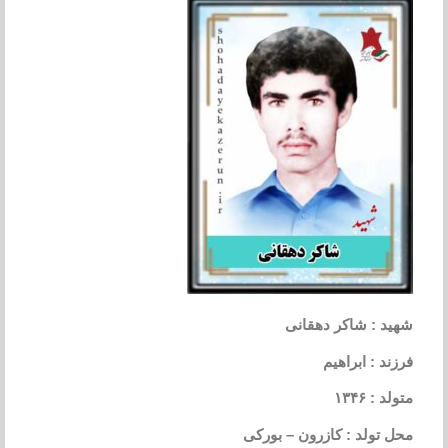
شهید : شاکر دهقانی
فرزند : ابراهیم
متولد : ۱۳۴۶
محل تولد : کازرون – بورکی