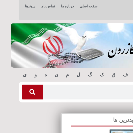
صفحه اصلی
درباره ما
تماس باما
پیوندها
ف
ق
ک
گ
ل
م
ن
ه
و
ی
دترین ها