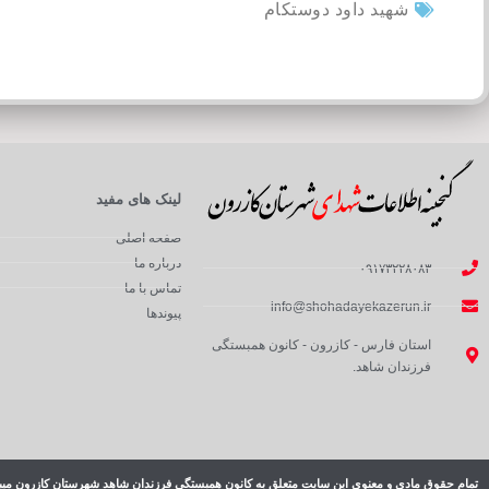
شهید داود دوستکام
لینک های مفید
صفحه اصلی
درباره ما
۰۹۱۷۳۲۲۸۰۸۳
تماس با ما
info@shohadayekazerun.ir
پیوندها
استان فارس - کازرون - کانون همبستگی
فرزندان شاهد.
تمام حقوق مادی و معنوی این سایت متعلق به کانون همبستگی فرزندان شاهد شهرستان کازرون میب