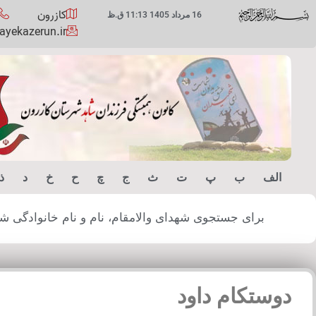
کازرون
16 مرداد 1405 11:13 ق.ظ
yekazerun.ir
الف
ب
پ
ت
ث
ج
چ
ح
خ
د
ذ
برای جستجوی شهدای والامقام، نام و نام خانوادگی شهید
دوستکام داود