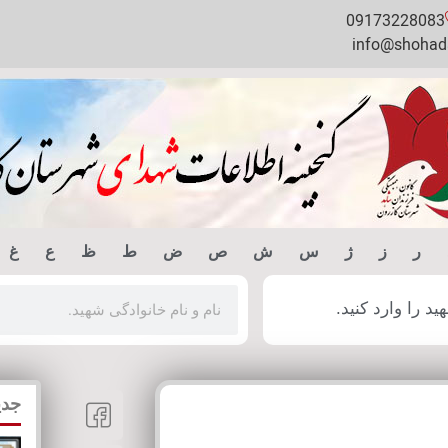
09173228083
info@shohada
ر
ز
ژ
س
ش
ص
ض
ط
ظ
ع
غ
 را وارد کنید.
جدی