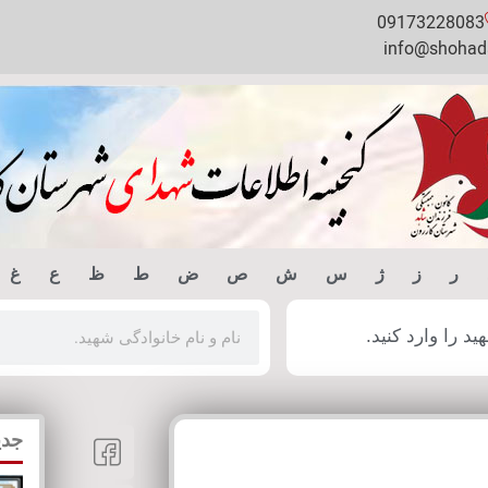
09173228083
info@shohada
ر
ز
ژ
س
ش
ص
ض
ط
ظ
ع
غ
 را وارد کنید.
جدی