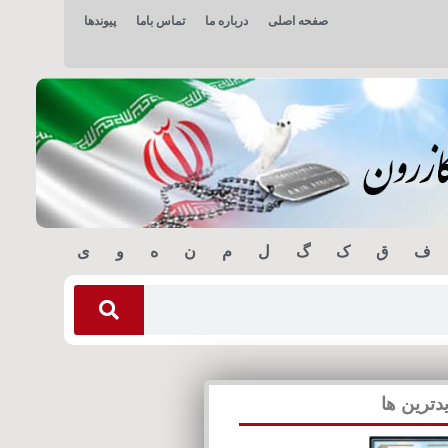
صفحه اصلی
درباره ما
تماس باما
پیوندها
ف
ق
ک
گ
ل
م
ن
ه
و
ی
دترین ها