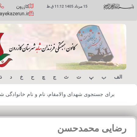
کازرون
15 مرداد 1405 11:12 ق.ظ
yekazerun.ir
الف
ب
پ
ت
ث
ج
چ
ح
خ
د
ذ
برای جستجوی شهدای والامقام، نام و نام خانوادگی شهید
رضایی محمدحسن