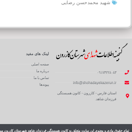
شهید محمدحسن رضایی
لینک های مفید
صفحه اصلی
درباره ما
۰۹۱۷۳۲۲۸۰۸۳
تماس با ما
info@shohadayekazerun.ir
پیوندها
استان فارس - کازرون - کانون همبستگی
فرزندان شاهد.
تمام حقوق مادی و معنوی این سایت متعلق به کانون همبستگی فرزندان شاهد شهرستان کازرون میب