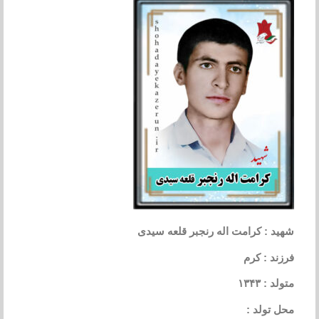
شهید : کرامت اله رنجبر قلعه سیدی
فرزند : کرم
متولد : ۱۳۴۳
محل تولد :