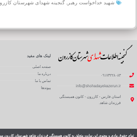
شهید خداخواست رهبر
,
گنجینه شهدای شهرستان کازرو
لینک های مفید
صفحه اصلی
درباره ما
۰۹۱۷۳۲۲۸۰۸۳
تماس با ما
info@shohadayekazerun.ir
پیوندها
استان فارس - کازرون - کانون همبستگی
فرزندان شاهد.
تمام حقوق مادی و معنوی این سایت متعلق به کانون همبستگی فرزندان شاهد شهرستان کازرون میب