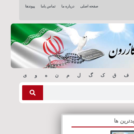
صفحه اصلی
درباره ما
تماس باما
پیوندها
ف
ق
ک
گ
ل
م
ن
ه
و
ی
دترین ها