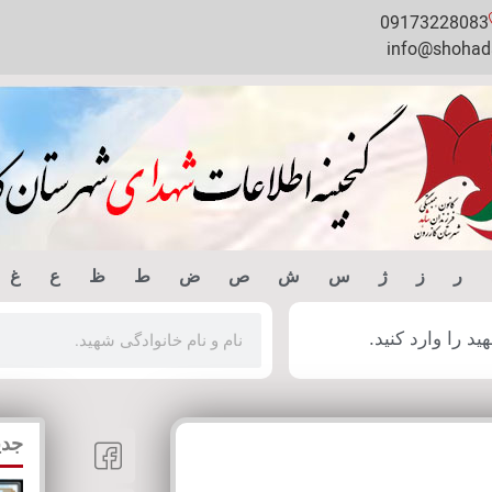
09173228083
info@shohada
ر
ز
ژ
س
ش
ص
ض
ط
ظ
ع
غ
 را وارد کنید.
جدی