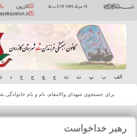
کازرون
16 مرداد 1405 3:18 ب.ظ
yekazerun.ir
الف
ب
پ
ت
ث
ج
چ
ح
خ
د
ذ
برای جستجوی شهدای والامقام، نام و نام خانوادگی شهید
رهبر خداخواست