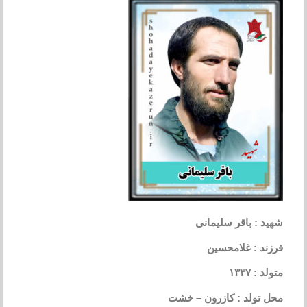
شهید : باقر سلیمانی
فرزند : غلامحسین
متولد : ۱۳۳۷
محل تولد : کازرون – خشت