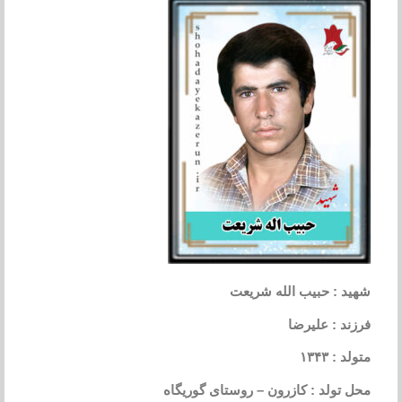
شهید : حبیب الله شریعت
فرزند : علیرضا
متولد : ۱۳۴۳
محل تولد : کازرون – روستای گوریگاه