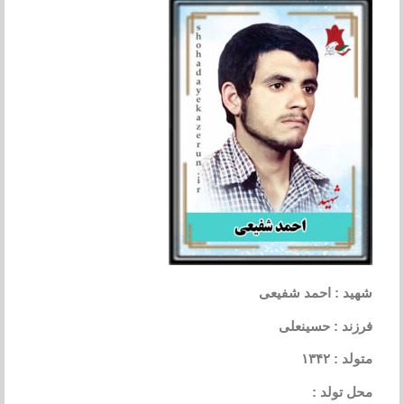
شهید : احمد شفیعی
فرزند : حسینعلی
متولد : ۱۳۴۲
محل تولد :