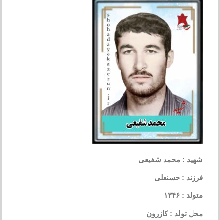
شهید : محمد شفیعی
فرزند : حسنعلی
متولد : ۱۳۴۶
محل تولد : کازرون