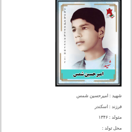
شهید : امیرحسین شمس
فرزند : اسکندر
متولد : ۱۳۴۶
محل تولد :