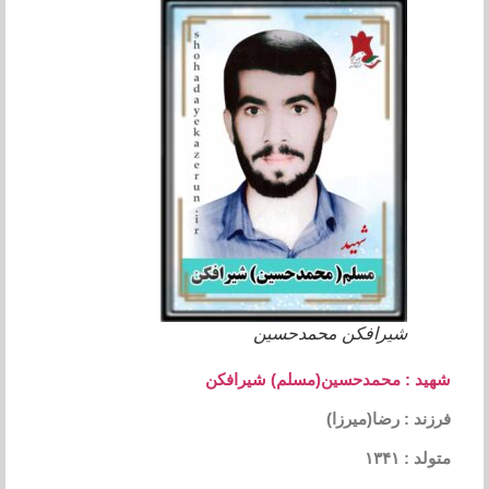
شیرافکن محمدحسین
شهید : محمدحسین(مسلم) شیرافکن
فرزند : رضا(میرزا)
متولد : ۱۳۴۱