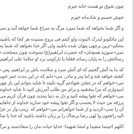
چون شوق تو هست خانه خیزم
خوش خسبم و شادمانه خیزم
و اگر شما بخواهد که شما بمیرد مرگ به سراغ شما خواهد آمد و نمی¬ت
این ماتکونو ایدرک الموت ولو کنتم فی بروج مسیده هر کجا که باشید
محکم¬ترین برجهی پنهان شده باشید ولی اگر خدا نخواهد که شما به زو
نمی¬سوزید همچنان¬که حضرت ابراهیم(ع) نسوخت چون مصلحت خدا در 
رسالتش را به پایان رساند فقلنا یا نارکونی برد او سلاما علی ابراهی
که ما به آتش گفتیم که ای آتش سرد و سلامت باش بر ابراهیم. پس خی
کشته خواهد شد و اما پدر و مادر: می¬دانم که در این مدت عمر خوب
می¬خواهم که در جشن شهادتم گریه نکیند تا شاید بتوانم این بار چه
امیدوارم که مرا ببخشید و برای من طلب آمرزش کنید تا شاید خداوند گ
می¬خواهم که تقوا پیشه کنید و دل به دنیا نبندید چون قرآن کریم می-
یرزقه من حیث لا یحسب و اگر تقوا پیشه خود سازید خداوند از جا
آن را نمی¬کردید و از شما خواهرانم می¬خواهم که زینب وار در عزایم ص
الیه راجعون وا لهی رضا برضاک را بر زبان داشته باشید که خدا با ص
اللهم احینما سعیدا و امتنا شهیدا- خدایا حیات مان را سعادتمند و مرگ