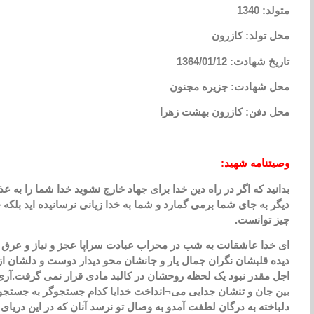
متولد: 1340
محل تولد: کازرون
تاریخ شهادت: 1364/01/12
محل شهادت: جزیره مجنون
محل دفن: کازرون بهشت زهرا
وصیتنامه شهید:
بدانید که اگر در راه دین خدا برای جهاد خارج نشوید خدا شما را به
دیگر به جای شما برمی گمارد و شما به خدا زیانی نرسانیده اید بلکه خو
چیز توانست.
ای خدا عاشقانت به شب در محراب عبادت سراپا عجز و نیاز و عرق ر
دیده قلبشان نگران جمال یار و جانشان محو دیدار دوست و دلشان
اجل مقدر نبود یک لحظه روحشان در کالبد مادی قرار نمی گرفت.آر
بین جان و تنشان جدایی می¬انداخت خدایا کدام جستجوگر به جستجو
دلباخته به درگان لطفت آمدو به وصال تو نرسد آنان که در این دری