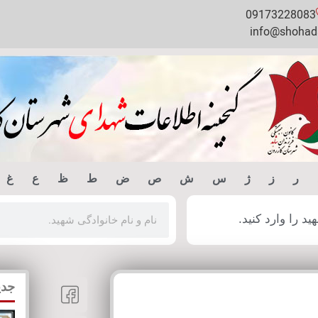
09173228083
info@shohada
ر
ز
ژ
س
ش
ص
ض
ط
ظ
ع
غ
 را وارد کنید.
جدی