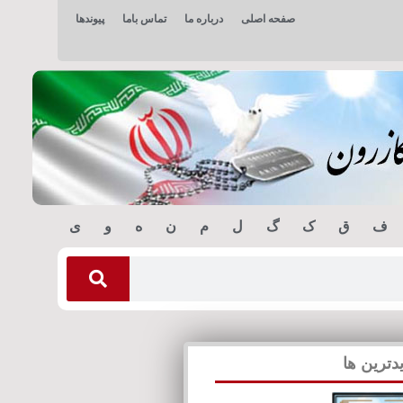
صفحه اصلی
درباره ما
تماس باما
پیوندها
ف
ق
ک
گ
ل
م
ن
ه
و
ی
دترین ها