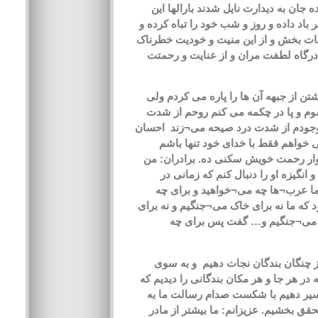
ه جان به دیدارت نایل شدند بارالها این
 باد داده و روز و شب خود را تباه کرده و
 نجات بخش و از این منیت و خودیت خطرناک
 درگاه لطفت مران و از عنایت و رحمتت
تن از جبهه آن ها را پاره می کردم ولی
شوم و پا در چکمه می کنم روحم از شدت
وجودم از شدت درد صیحه می¬زند احسان
ی خواهم فقط با خدای خود تنها باشم
جوار رحمت خویش سکنی ده. برادران: من
نگیزه او را دنبال کنم که زمانی در
شما عرب¬ها چه می¬خواهید و برای چه
که ما نه برای خاک می¬جنگیم و نه برای
ت می¬جنگیم و… گفت پس برای چه
 از چنگان بندگان نجات دهیم و به سوی
در هر جا و هر مکان بندگانی را دیدیم که
ا سیر دهیم با شکست صدام رسالت ما به
تحقق بخشیم. عزیزانم: ما بیشتر از مادر