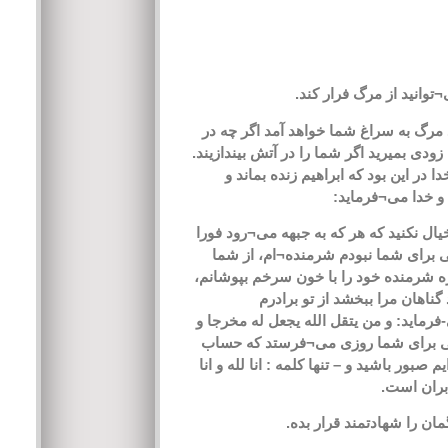
وانید از مرگ فرار کند.
 مرگ به سراغ شما خواهد آمد اگر چه در
دی بمیرید اگر شما را در آتش بیندازیند.
این بود که ابراهیم زنده بماند و
م و خدا می¬فرماید:
ال نکنید که هر که به جبهه می¬رود فورا
ی برای شما نبودم شرمنده¬ام، از شما
ره شرمنده خود را با خون سرخم بپوشانم،
ناهان مرا ببخشد از تو برادرم
فرماید: و من یتقل الله یجعل له مخرجا و
هایی برای شما روزی می¬فرستد که حساب
بور باشید و – تنها کلمه : انا لله و انا
ابران است.
مان را شهادتمند قرار بده.