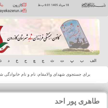
کازرون
18 مرداد 1405 6:01 ب.ظ
yekazerun.ir
الف
ب
پ
ت
ث
ج
چ
ح
خ
د
ذ
برای جستجوی شهدای والامقام، نام و نام خانوادگی شهید
طاهری پور احد