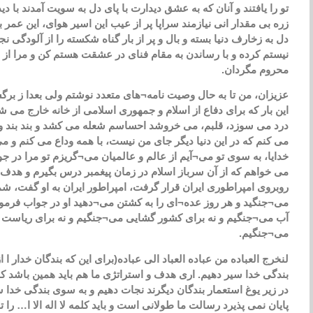
تو را یافتند و آنان که به عشق دیدارت با پای دل به سویت آمدند با دید
زره بی مقدار انی نیازمند سراپا پر از عیب این اسیر هوای، این عمر بر
دل به زخارف دنیا بسته و بال و پر از بار گناه شکسته را از آلودگی
نیستم کرده و با رساندن به مقام فنای در عشقت هستم کن و مرا از
محروم مگردان.
عزیزان، من تا به حال وصیت نامه¬های متعدد نوشتم ولی بعدا ز برگش
این بار که برای دفاع از اسلام و جمهوری اسلامی از خانه خارج می 
درد می سوزد، قلبم، می خروشد احساسم شعله می کشد و بند بند 
می کنم که در این دنیا دیگر جای من نیست، با همه وداع می کنم و م
خدایا، به سوی تو می¬آیم از عالم و عالمیان می¬گریزم تو مرا در 
می خواهم که از آن سرباز اسلام در زمان پیغمبر درس بگیرم و هدف و ا
روبروی امپراطوری ایران قرار گرفت، امپراطور ایران به او گفت، 
می¬جنگید و هر روز عده¬ای را به کشتن می¬دهید او در جواب فرمود 
آب می¬جنگیم و نه برای کشور گشایی می¬جنگیم و نه برای ریاس
می¬جنگیم.
لنخرج العباده من عباده العباد الی عباده(برای این که بندگان خدار ا
بندگی خدا سیر دهیم. اری هدف و استراتژی ما هم باید همین باشد که 
در زیر یوغ استعمار بندگان دیگرند نجات دهیم و به سوی بندگی خد
پایان نمی پذیرد رسالت ما طولانی است و باید کلمه لا اله الا ا… را 