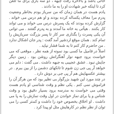
خالی باشد و بالاخره رفت جبهه ، دو سه باری برای ما تلفن
کرد تا اینکه خبر شهادت او را به ما دادند .
یادم هست در همان زمان که من سرباز بودم بخاطر وضعیت
پدرم مرا معاف یکساله کرده بودند و او هم درس می خواند .
گزارش کرده بودند که یک پسرش درس می خواند و می تواند
کار بکنند . هیأتی به خانه ما آمدند و به پدرم گفتند . می توانی
آن یکی پسرت را بگذاری سر کار تا پسر بزرگت سربازیش را
تمام کند . همان موقع اردشیر آمد گفت : پدر جان اشکال ندارد
. من حاضرم کار کنم تا به شما فشار نیاید .
اصلاً در فامیل ما کسی بود نمونه از همه نظر ، موقعی که می
خواست برود جبهه نوار آهنگرانش روشن بود . زمین دیگر
جایش نبود . عشق عجیبی به جبهه داشت . می گفت : دلم می
خواهد آر پی جی زن شوم تا تانکهای دشمن را از بین ببرم . در
بیشتر عکسهایش هم آر پی جی بر دوش دارد .
در چند مورد این شهید بزرگوار بی نظیر بود که من هرگز آن را
فراموش نمی کنم . یکی نظم و وقت شناسی او یادم هست
وقتی می خواست به مدرسه برود بسیار دقیق بود و وقت
شناس و یا برای نماز خواندن در اول وقت نمازش را به پا می
داشت . او اخلاق بخصوص خود را داشت و کمتر کسی را می
توان از نظر نظم در کارهایش مثل او پیدا کرد .