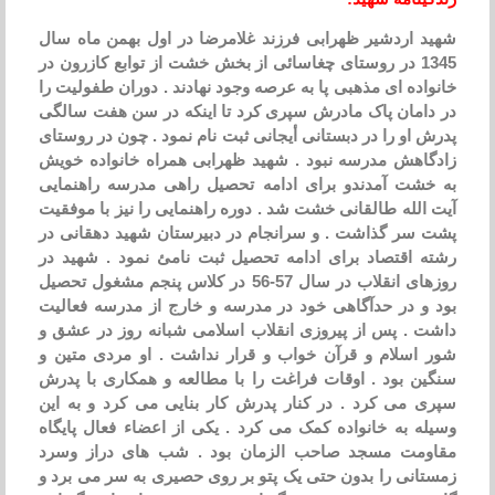
شهید اردشیر ظهرابی فرزند غلامرضا در اول بهمن ماه سال
1345 در روستای چغاسائی از بخش خشت از توابع کازرون در
خانواده ای مذهبی پا به عرصه وجود نهادند . دوران طفولیت را
در دامان پاک مادرش سپری کرد تا اینکه در سن هفت سالگی
پدرش او را در دبستانی أیجانی ثبت نام نمود . چون در روستای
زادگاهش مدرسه نبود . شهید ظهرابی همراه خانواده خویش
به خشت آمدندو برای ادامه تحصیل راهی مدرسه راهنمایی
آیت الله طالقانی خشت شد . دوره راهنمایی را نیز با موفقیت
پشت سر گذاشت . و سرانجام در دبیرستان شهید دهقانی در
رشته اقتصاد برای ادامه تحصیل ثبت نامئ نمود . شهید در
روزهای انقلاب در سال 57-56 در کلاس پنجم مشغول تحصیل
بود و در حدآگاهی خود در مدرسه و خارج از مدرسه فعالیت
داشت . پس از پیروزی انقلاب اسلامی شبانه روز در عشق و
شور اسلام و قرآن خواب و قرار نداشت . او مردی متین و
سنگین بود . اوقات فراغت را با مطالعه و همکاری با پدرش
سپری می کرد . در کنار پدرش کار بنایی می کرد و به این
وسیله به خانواده کمک می کرد . یکی از اعضاء فعال پایگاه
مقاومت مسجد صاحب الزمان بود . شب های دراز وسرد
زمستانی را بدون حتی یک پتو بر روی حصیری به سر می برد و