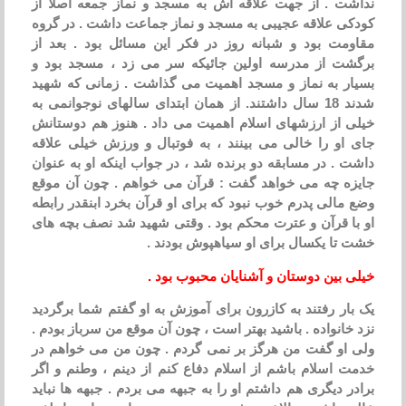
نداشت . از جهت علاقه اش به مسجد و نماز جمعه اصلاً از
کودکی علاقه عجیبی به مسجد و نماز جماعت داشت . در گروه
مقاومت بود و شبانه روز در فکر این مسائل بود . بعد از
برگشت از مدرسه اولین جائیکه سر می زد ، مسجد بود و
بسیار به نماز و مسجد اهمیت می گذاشت . زمانی که شهید
شدند 18 سال داشتند. از همان ابتدای سالهای نوجوانمی به
خیلی از ارزشهای اسلام اهمیت می داد . هنوز هم دوستانش
جای او را خالی می بینند ، به فوتبال و ورزش خیلی علاقه
داشت . در مسابقه دو برنده شد ، در جواب اینکه او به عنوان
جایزه چه می خواهد گفت : قرآن می خواهم . چون آن موقع
وضع مالی پدرم خوب نبود که برای او قرآن بخرد ابنقدر رابطه
او با قرآن و عترت محکم بود . وقتی شهید شد نصف بچه های
خشت تا یکسال برای او سیاهپوش بودند .
خیلی بین دوستان و آشنایان محبوب بود .
یک بار رفتند به کازرون برای آموزش به او گفتم شما برگردید
نزد خانواده . باشید بهتر است ، چون آن موقع من سرباز بودم .
ولی او گفت من هرگز بر نمی گردم . چون من می خواهم در
خدمت اسلام باشم از اسلام دفاع کنم از دینم ، وطنم و اگر
برادر دیگری هم داشتم او را به جبهه می بردم . جبهه ها نباید