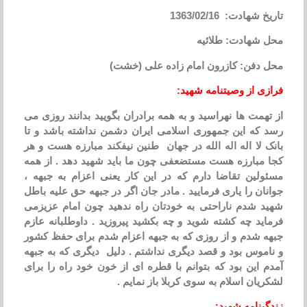
تاریخ شهادت: 1363/02/16
محل شهادت: طلائیه
محل دفن: کازرون امام زاده علی (خشت)
فرازی از وصیتنامه شهید:
از تهمت ها نهراسید و به همه برادران بگویید بدانند روزی می
رسد که این جمهوری اسلامی ایران دشمن نداشته باشد و تا
بانک لا اله اله الله در جهان طنین نیفکند مبارزه هست و هر
کجا مبارزه هست مستضعفی چون ما باید شهید دهد . از همه
مسئولین تقاضا دارم که در این کار یعنی اعزام به جبهه ،
جوانان را یاری فرمایید . مادر جان اگر در جبهه حق علیه باطل
شهید شدم ناراحتی به خودتان راه ندهید چون امام عزیزمی
فرماید چه کشته شوید و چه بکشید پیروزید . داوطلبانه عازم
جبهه شدم و از روزی که به جبهه اعزام شدم برای حفظ کشور
و ناموس بود و قصد دیگری نداشتم . دلیل دیگری که به جبهه
آمدم این بود که بتوانم با قطره ای از خون خود راه را برای
لشکریان اسلام به سوی کربلا باز نمایم .
زندگینامه شهید: