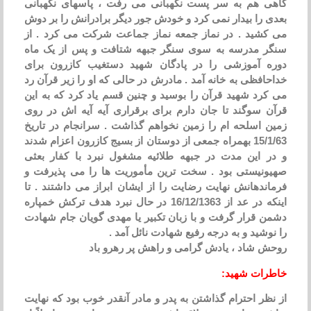
گاهی هم به سر پست نگهبانی می رفت ، پاسهای نگهبانی
بعدی را بیدار نمی کرد و خودش جور دیگر برادرانش را بر دوش
می کشید . در نماز جمعه نماز جماعت شرکت می کرد . از
سنگر مدرسه به سوی سنگر جبهه شتافت و پس از یک ماه
دوره آموزشی را در پادگان شهید دستغیب کازرون برای
خداحافظی به خانه آمد . مادرش در حالی که او را زیر قرآن رد
می کرد شهید قرآن را بوسید و چنین قسم یاد کرد که به این
قرآن سوگند تا جان دارم برای برقراری آیه آیه اش در روی
زمین اسلحه ام را زمین نخواهم گذاشت . سرانجام در تاریخ
15/1/63 بهمراه جمعی از دوستان از بسیج کازرون اعزام شدند
و در این مدت در جبهه طلائیه مشغول نبرد با کفار بعثی
صهیونیستی بود . سخت ترین مأموریت ها را می پذیرفت و
فرماندهانش نهایت رضایت را از ایشان ابراز می داشتند . تا
اینکه در عد از 16/12/1363 در حال نبرد هدف ترکش خمپاره
دشمن قرار گرفت و با زبان تکبیر یا مهدی گویان جام شهادت
را نوشید و به درجه رفیع شهادت نائل آمد .
روحش شاد ، یادش گرامی و راهش پر رهرو باد
خاطرات شهید:
از نظر احترام گذاشتن به پدر و مادر آنقدر خوب بود که نهایت