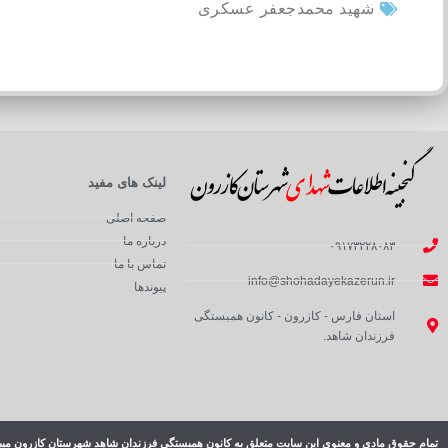
شهید محمدجعفر عسکری
لینک های مفید
صفحه اصلی
درباره ما
۰۹۱۷۳۲۲۸۰۸۳
تماس با ما
info@shohadayekazerun.ir
پیوندها
استان فارس - کازرون - کانون همبستگی
فرزندان شاهد.
تمام حقوق مادی و معنوی این سایت متعلق به کانون همبستگی فرزندان شاهد شهرستان کازرون میب