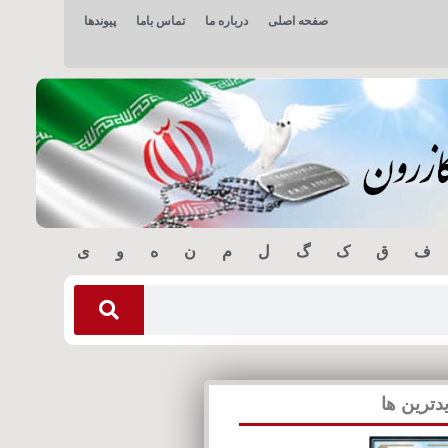
صفحه اصلی
درباره ما
تماس باما
پیوندها
ف
ق
ک
گ
ل
م
ن
ه
و
ی
دترین ها