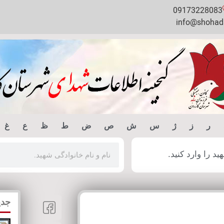
09173228083
info@shohada
ر
ز
ژ
س
ش
ص
ض
ط
ظ
ع
غ
 را وارد کنید.
جدی