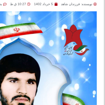
نویسنده:
فرزندان شاهد
5 خرداد 1402
10:27 ق.ظ
بد