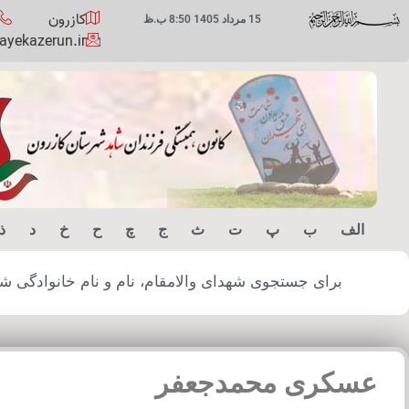
کازرون
15 مرداد 1405 8:50 ب.ظ
yekazerun.ir
الف
ب
پ
ت
ث
ج
چ
ح
خ
د
ذ
برای جستجوی شهدای والامقام، نام و نام خانوادگی شهید
عسکری محمدجعفر