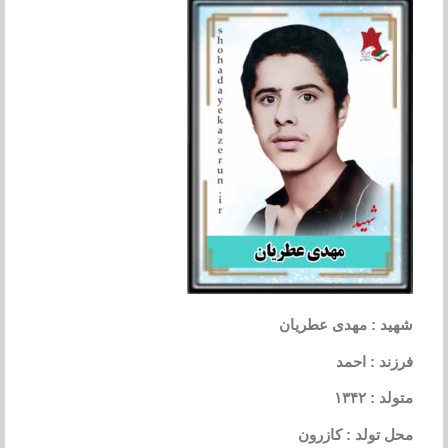
شهید : مهدی عطریان
فرزند : احمد
متولد : ۱۳۴۲
محل تولد : کازرون