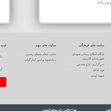
وززاده
سایت های فرهنگی
سایت های مهم
ثبت ن
پایگاه اصلاع رسانی شهدای
سایت مقام معظم رهبری
شهرستان کازرون
بنیادشهید و امور ایثارگران
خبرگزاری دفاع مقدس
نوید شاهد
شهید آوینی
اشد.
طراح قالب : نادر منتظرالمهدی