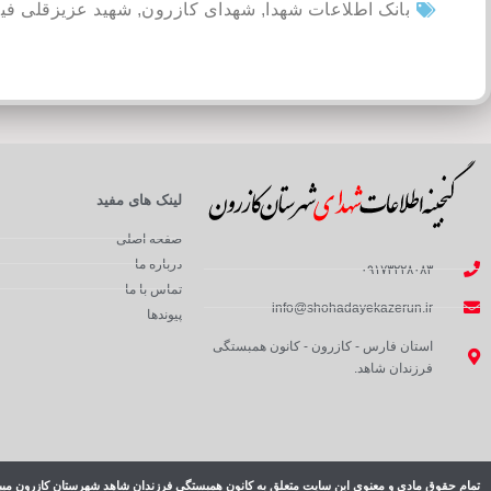
بانک اطلاعات شهدا
,
شهدای کازرون
,
شهید عزیزقلی فیر
لینک های مفید
صفحه اصلی
درباره ما
۰۹۱۷۳۲۲۸۰۸۳
تماس با ما
info@shohadayekazerun.ir
پیوندها
استان فارس - کازرون - کانون همبستگی
فرزندان شاهد.
تمام حقوق مادی و معنوی این سایت متعلق به کانون همبستگی فرزندان شاهد شهرستان کازرون میب