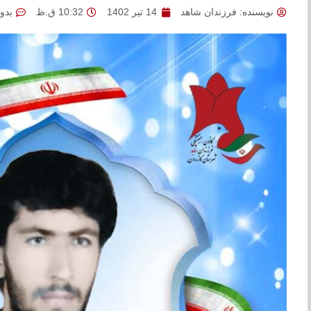
نویسنده:
فرزندان شاهد
14 تیر 1402
10:32 ق.ظ
بدو