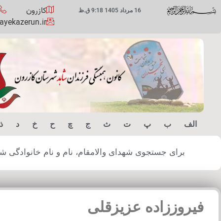
کازرون
16 مرداد 1405 9:18 ق.ظ
yekazerun.ir
الف
ب
پ
ت
ث
ج
چ
ح
خ
د
ذ
برای جستجوی شهدای والامقام، نام و نام خانوادگی شهید
فیروززاده عزیزقلی