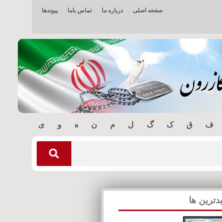
صفحه اصلی
درباره ما
تماس باما
پیوندها
ف
ق
ک
گ
ل
م
ن
ه
و
ی
دترین ها