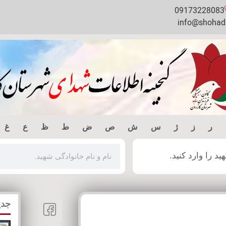
09173228083
info@shohada
ر
ز
ژ
س
ش
ص
ض
ط
ظ
ع
غ
 را وارد کنید.
جدی