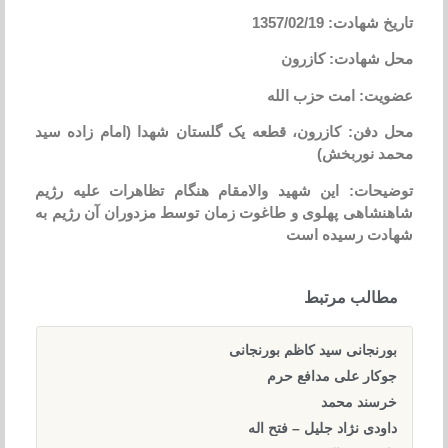
تاریخ شهادت: 1357/02/19
محل شهادت: کازرون
عضویت: امت حزب الله
محل دفن: کازرون، قطعه یک گلستان شهدا (امام زاده سید
محمد نوربخش)
توضیحات: این شهید والامقام هنگام تظاهرات علیه رژیم
شاهنشاهی پهلوی و طاغوت زمان توسط مزدوران آن رژیم به
شهادت رسیده است
مطالب مرتبط
بورنجانی سید کاظم بورنجانی
جوکار علی مدافع حرم
خرسند محمد
داودی نژاد جلیل – فتح اله