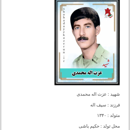
شهید : عزت اله محمدی
فرزند : سیف اله
متولد : ۱۳۴۰
محل تولد : حکیم باشی