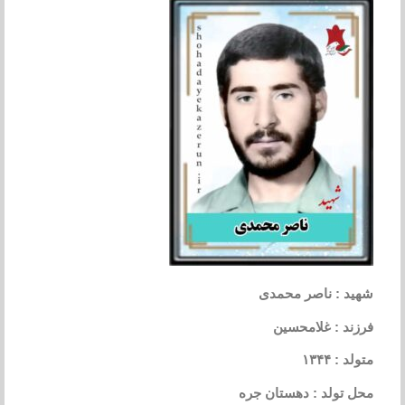
شهید : ناصر محمدی
فرزند : غلامحسین
متولد : ۱۳۴۴
محل تولد : دهستان جره