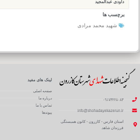
داودی عبدالمجید
برچسب ها
شهید محمد مرادی
لینک های مفید
صفحه اصلی
درباره ما
۰۹۱۷۳۲۲۸۰۸۳
تماس با ما
info@shohadayekazerun.ir
پیوندها
استان فارس - کازرون - کانون همبستگی
فرزندان شاهد.