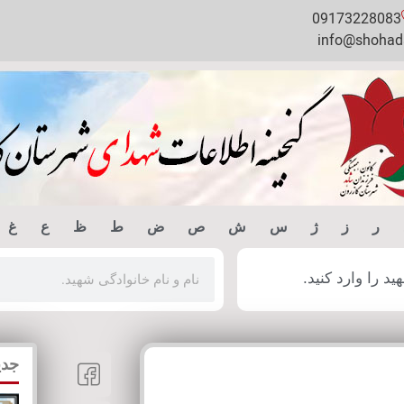
09173228083
info@shohada
ر
ز
ژ
س
ش
ص
ض
ط
ظ
ع
غ
 را وارد کنید.
جدی