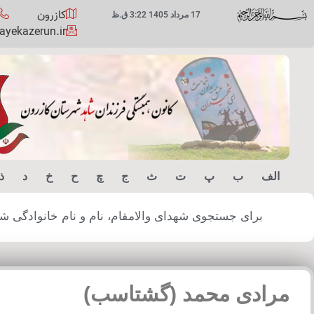
کازرون
17 مرداد 1405 3:22 ق.ظ
yekazerun.ir
الف
ب
پ
ت
ث
ج
چ
ح
خ
د
ذ
برای جستجوی شهدای والامقام، نام و نام خانوادگی شهید
مرادی محمد (گشتاسب)