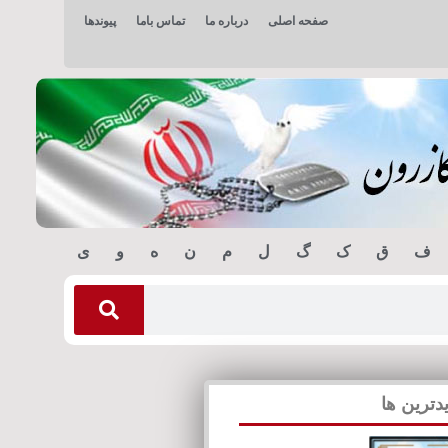
صفحه اصلی
درباره ما
تماس باما
پیوندها
ف
ق
ک
گ
ل
م
ن
ه
و
ی
دترین ها