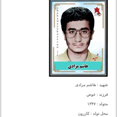
شهید : هاشم مرادی
فرزند : عوض
متولد : ۱۳۴۷
محل تولد : کازرون