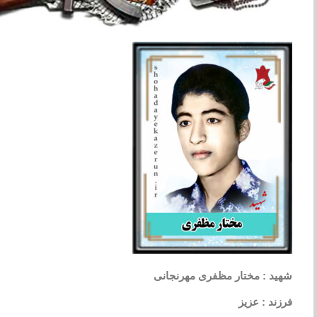
شهید : مختار مظفری مهرنجانی
فرزند : عزیز