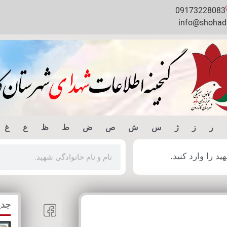
09173228083
info@shohada
ر
ز
ژ
س
ش
ص
ض
ط
ظ
ع
غ
 را وارد کنید.
جدی