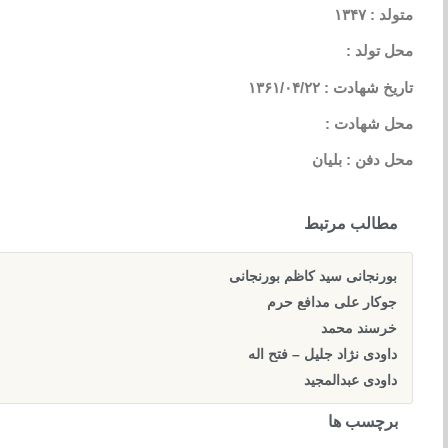
متولد : ۱۳۴۷
محل تولد :
تاریخ شهادت : ۱۳۶۱/۰۴/۲۲
محل شهادت :
محل دفن : بلیان
مطالب مرتبط
بورنجانی سید کاظم بورنجانی
جوکار علی مدافع حرم
خرسند محمد
داودی نژاد جلیل – فتح اله
داودی عبدالمجید
برچسب ها