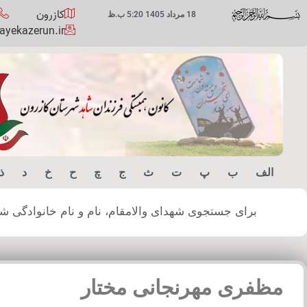
کازرون
18 مرداد 1405 5:20 ب.ظ
yekazerun.ir
الف
ب
پ
ت
ث
ج
چ
ح
خ
د
ذ
برای جستجوی شهدای والامقام، نام و نام خانوادگی شهید
مظفری مهرنجانی مختار