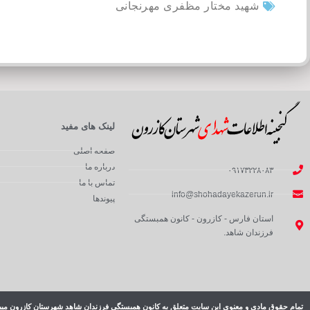
شهید مختار مظفری مهرنجانی
لینک های مفید
صفحه اصلی
درباره ما
۰۹۱۷۳۲۲۸۰۸۳
تماس با ما
info@shohadayekazerun.ir
پیوندها
استان فارس - کازرون - کانون همبستگی
فرزندان شاهد.
تمام حقوق مادی و معنوی این سایت متعلق به کانون همبستگی فرزندان شاهد شهرستان کازرون میب