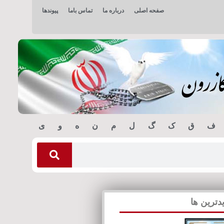
صفحه اصلی
درباره ما
تماس باما
پیوندها
ف
ق
ک
گ
ل
م
ن
ه
و
ی
دترین ها