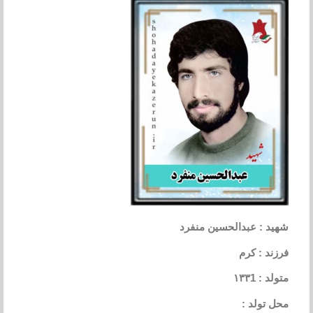
شهید : عبدالحسین منفرد
فرزند : کرم
متولد : ۱۳۳1
محل تولد :